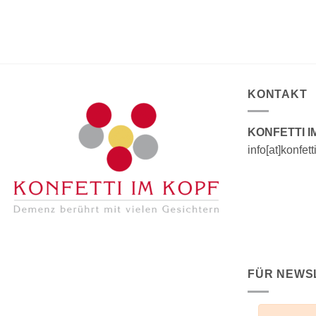
KONTAKT
KONFETTI I
info[at]konfet
FÜR NEWS