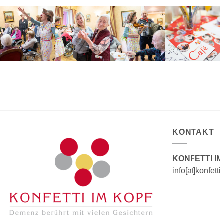
KONTAKT
KONFETTI I
info[at]konfet