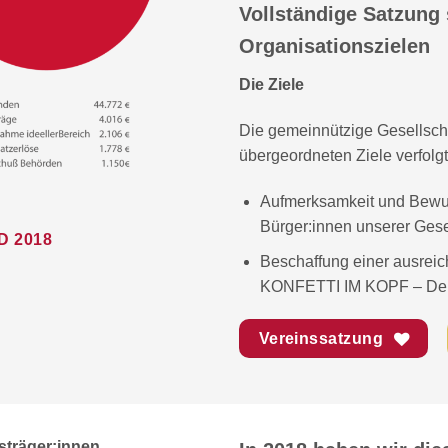
Vollständige Satzung
Organisationszielen
Die Ziele
Die gemeinnützige Gesellschaf
übergeordneten Ziele verfolgt
Aufmerksamkeit und Bewus
Bürger:innen unserer Gese
 2018
Beschaffung einer ausreic
KONFETTI IM KOPF – Demen
Vereinssatzung
sträger:innen